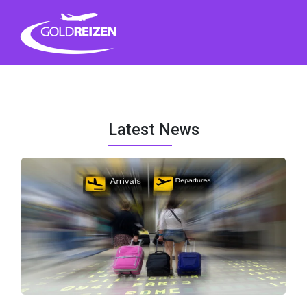
Ga
naar
de
inhoud
Latest News