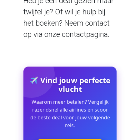
Heb je een deal gezien maar
twijfel je? Of wil je hulp bij
het boeken? Neem contact
op via onze
contactpagina
.
Vind jouw perfecte
vlucht
Waarom meer betalen? Vergelijk
razendsnel alle airlines en scoor
de beste deal voor jouw volgende
reis.