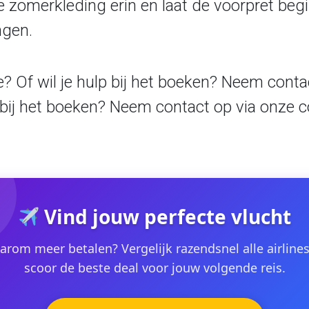
e zomerkleding erin en laat de voorpret begin
ngen.
je? Of wil je hulp bij het boeken? Neem conta
lp bij het boeken? Neem contact op via onze
c
Vind jouw perfecte vlucht
rom meer betalen? Vergelijk razendsnel alle airline
scoor de beste deal voor jouw volgende reis.