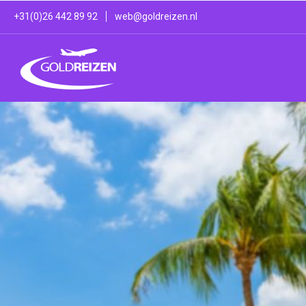
Ga
+31(0)26 442 89 92
web@goldreizen.nl
naar
de
inhoud